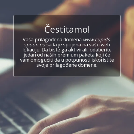
Čestitamo!
Vaša prilagođena domena
www.cupids-
spoon.eu
sada je spojena na vašu web
lokaciju. Da biste ga aktivirali, odaberite
jedan od naših premium paketa koji će
vam omogućiti da u potpunosti iskoristite
svoje prilagođene domene.